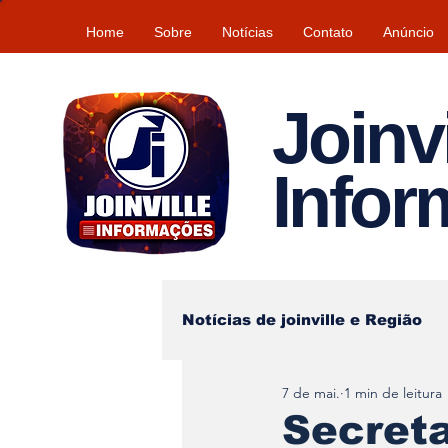
Home
Sobre
Notícias
Contato
Anúncio
Joinvi
Info
Notícias de joinville e Região
7 de mai.
1 min de leitura
Lazer
Tempo\clima
Secreta