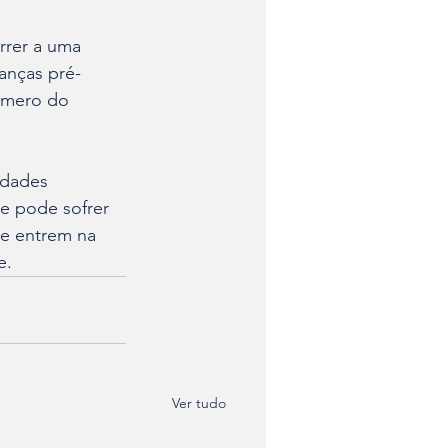
rrer a uma 
ianças pré-
número do 
idades 
 e pode sofrer 
ue entrem na 
e.
Ver tudo