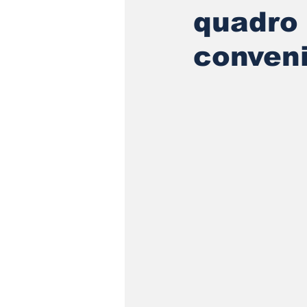
quadro
conven