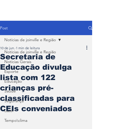
Post
Notícias de joinville e Região
10 de jun.
1 min de leitura
Notícias de joinville e Região
Secretaria de
Notícias Gerais
Educação divulga
Esporte
lista com 122
Educação
crianças pré-
Saúde
classificadas para
Segurança
CEIs conveniados
Lazer
Tempo\clima