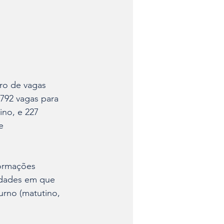
ro de vagas 
792 vagas para 
ino, e 227 
e 
formações 
nidades em que 
urno (matutino, 