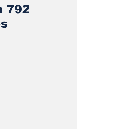
m 792
os