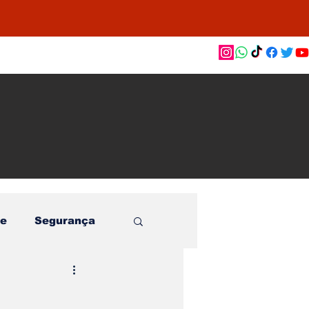
as de
le e
o
e
Segurança