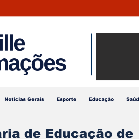
lle
Notíci
rmações
Joinvil
Regiã
Notícias Gerais
Esporte
Educação
Saúd
aria de Educação de