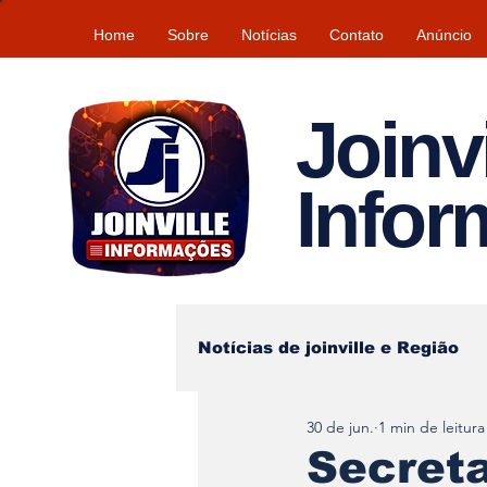
Home
Sobre
Notícias
Contato
Anúncio
Joinvi
Info
Notícias de joinville e Região
30 de jun.
1 min de leitura
Lazer
Tempo\clima
Secret