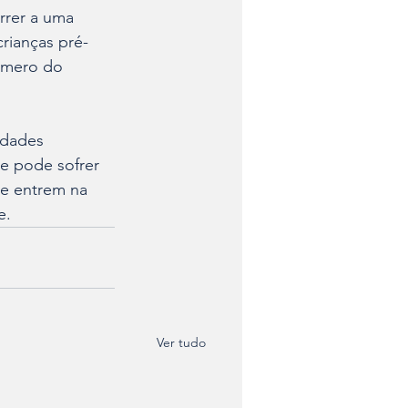
rrer a uma 
crianças pré-
número do 
idades 
 e pode sofrer 
ue entrem na 
e.
Ver tudo