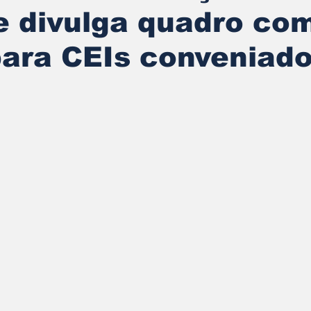
le divulga quadro co
para CEIs conveniad