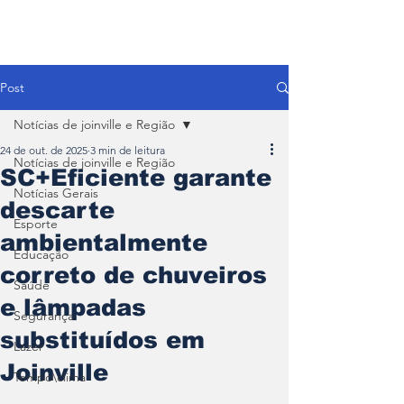
Post
Notícias de joinville e Região
24 de out. de 2025
3 min de leitura
Notícias de joinville e Região
SC+Eficiente garante
Notícias Gerais
descarte
Esporte
ambientalmente
Educação
correto de chuveiros
Saúde
e lâmpadas
Segurança
substituídos em
Lazer
Joinville
Tempo\clima