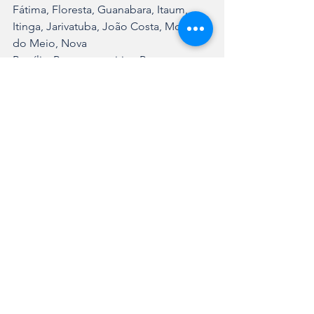
Fátima, Floresta, Guanabara, Itaum, 
Itinga, Jarivatuba, João Costa, Morro 
do Meio, Nova
Brasília, Paranaguamirim, Parque 
Guarani, Petrópolis, Pirabeiraba, 
Profipo, Rio Bonito,
Santa Catarina, Ulysses Guimarães, Vila 
Cubatão, Vila Nova.
As equipes que realizam as visitas 
estão sempre uniformizadas e 
identificadas, atuando em
duplas formadas por um homem e 
uma mulher uma medida de 
acolhimento e segurança
para as famílias atendidas. O projeto 
também conta com o apoio do poder 
público local e de órgãos de 
segurança, contribuindo para evitar 