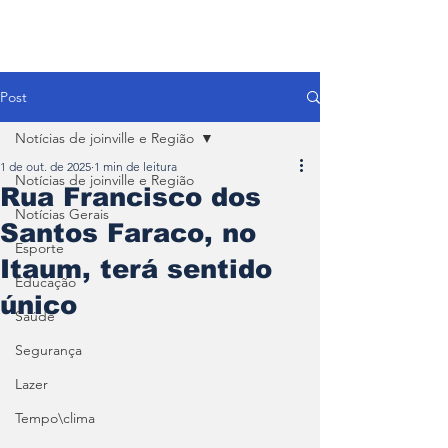
Post
Notícias de joinville e Região
1 de out. de 2025
1 min de leitura
Notícias de joinville e Região
Rua Francisco dos
Notícias Gerais
Santos Faraco, no
Esporte
Itaum, terá sentido
Educação
único
Saúde
Segurança
Lazer
Tempo\clima