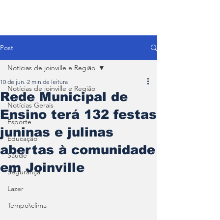
Post
Notícias de joinville e Região
10 de jun.
2 min de leitura
Notícias de joinville e Região
Rede Municipal de
Notícias Gerais
Ensino terá 132 festas
Esporte
juninas e julinas
Educação
abertas à comunidade
Saúde
em Joinville
Segurança
Lazer
Tempo\clima