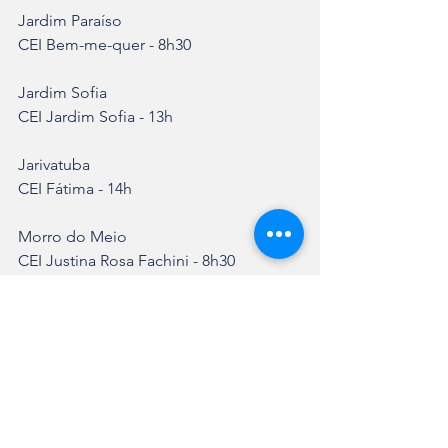
Jardim Paraíso
CEI Bem-me-quer - 8h30
Jardim Sofia
CEI Jardim Sofia - 13h
Jarivatuba
CEI Fátima - 14h
Morro do Meio
CEI Justina Rosa Fachini - 8h30
Paranaguamirim
CEI Alegria de Viver - 14h30
Parque Guarani
CEI Zilda Arns Neumann - 13h