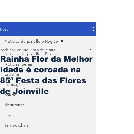
Post
Notícias de joinville e Região
22 de nov. de 2025
2 min de leitura
Notícias de joinville e Região
Rainha Flor da Melhor
Notícias Gerais
Idade é coroada na
Esporte
85ª Festa das Flores
Educação
de Joinville
Saúde
Segurança
Lazer
Tempo\clima