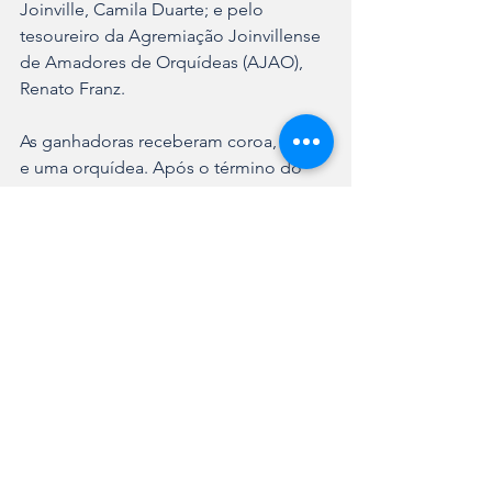
Joinville, Camila Duarte; e pelo 
tesoureiro da Agremiação Joinvillense 
de Amadores de Orquídeas (AJAO), 
Renato Franz.
As ganhadoras receberam coroa, faixa 
e uma orquídea. Após o término do 
concurso, o Musical Radoll de Joinville 
animou a tarde na praça gastronômica 
da Festa das Flores.
Ver tudo
Posts recentes