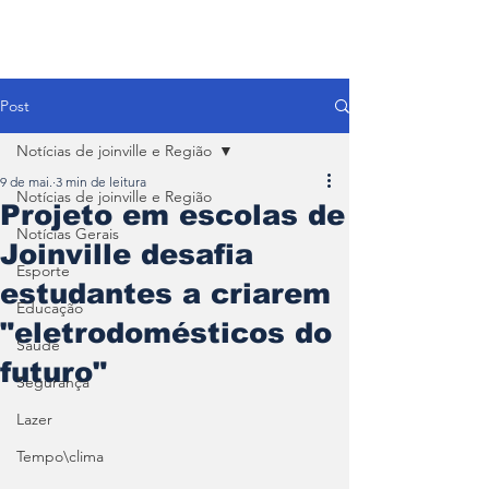
Post
Notícias de joinville e Região
9 de mai.
3 min de leitura
Notícias de joinville e Região
Projeto em escolas de
Notícias Gerais
Joinville desafia
Esporte
estudantes a criarem
Educação
"eletrodomésticos do
Saúde
futuro"
Segurança
Lazer
Tempo\clima