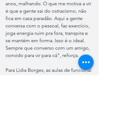
anos, malhando. O que me motiva a vir 
é que a gente sai do ostracismo, não 
fica em casa paradão. Aqui a gente 
conversa com o pessoal, faz exercício, 
joga energia ruim pra fora, transpira e 
se mantém em forma. Isso é o ideal. 
Sempre que converso com um amigo, 
convido para vir para cá”, reforça.
Para Lídia Borges, as aulas de funcional 
ajudaram a superar uma depressão: 
“Meu filho sofreu um acidente e ficou 
três meses hospitalizado. Foi muito 
difícil. Quando ele melhorou, eu entrei 
em depressão. Minha nora me 
convidou a entrar e ajudou bastante”, 
diz.
E ela comemora: “Agora minha 