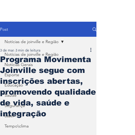
Post
Notícias de joinville e Região
3 de mar.
3 min de leitura
Notícias de joinville e Região
Programa Movimenta
Notícias Gerais
Joinville segue com
Esporte
inscrições abertas,
Educação
promovendo qualidade
Saúde
de vida, saúde e
Segurança
integração
Lazer
Tempo\clima