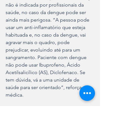
não é indicada por profissionais da 
saúde, no caso da dengue pode ser 
ainda mais perigosa. “A pessoa pode 
usar um anti-inflamatório que esteja 
habituada e, no caso da dengue, vai 
agravar mais o quadro, pode 
prejudicar, evoluindo até para um 
sangramento. Paciente com dengue 
não pode usar Ibuprofeno, Ácido 
Acetilsalicílico (AS), Diclofenaco. Se 
tem dúvida, vá a uma unidade de 
saúde para ser orientado”, reforça a 
médica.
O Plano Joinville Contra a Dengue foi 
lançado pela Prefeitura em dezembro 
de 2023 e está dividido em quatro 
frentes: prevenção, tecnologia, 
educação e assistência. O Plano 