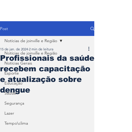
Post
Notícias de joinville e Região
15 de jan. de 2024
2 min de leitura
Notícias de joinville e Região
Profissionais da saúde
Notícias Gerais
recebem capacitação
Esporte
e atualização sobre
Educação
dengue
Saúde
Segurança
Lazer
Tempo\clima