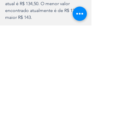
atual é R$ 134,50. O menor valor 
encontrado atualmente é de R$ 125 e o 
maior R$ 143.
No caso do botijão de gás P45, o 
preço médio atual para retirada no 
balcão é de R$ 478,13. Houve um 
aumento de 0,48% em comparação ao 
mês anterior.
O preço médio do botijão de gás P45 
para entrega teve aumento de 0,37%, 
em comparação ao mês passado. Hoje 
está em R$ 492,19 e em janeiro, R$ 
490,38. 
A pesquisa completa está disponível 
no site da Prefeitura de Joinville 
(
link.joinville.sc.gov.br/GasdeCozinha20