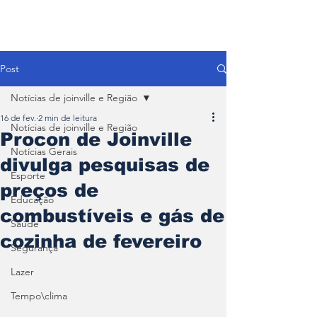
Post
Notícias de joinville e Região
16 de fev.
2 min de leitura
Notícias de joinville e Região
Procon de Joinville
Notícias Gerais
divulga pesquisas de
Esporte
preços de
Educação
combustíveis e gás de
Saúde
cozinha de fevereiro
Segurança
Lazer
Tempo\clima