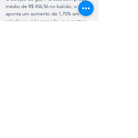
médio de R$ 456,56 no balcão, o que 
aponta um aumento de 1,70% em 
relação ao mês passado, que custava 
R$ 448,93. O preço médio do botijão 
de gás P45 para entrega teve aumento 
de 1% e passou de R$462,26 em janeiro 
para R$466,90 agora em fevereiro.
As pesquisas completas podem ser 
acessadas no site da Prefeitura de 
Joinville.
Ver tudo
Posts recentes