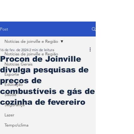
Post
Notícias de joinville e Região
16 de fev. de 2024
2 min de leitura
Notícias de joinville e Região
Procon de Joinville
Notícias Gerais
divulga pesquisas de
Esporte
preços de
Educação
combustíveis e gás de
Saúde
cozinha de fevereiro
Segurança
Lazer
Tempo\clima