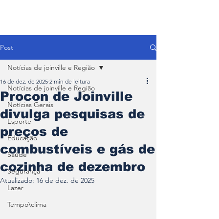
Post
Notícias de joinville e Região
16 de dez. de 2025
2 min de leitura
Notícias de joinville e Região
Procon de Joinville
Notícias Gerais
divulga pesquisas de
Esporte
preços de
Educação
combustíveis e gás de
Saúde
cozinha de dezembro
Segurança
Atualizado:
16 de dez. de 2025
Lazer
Tempo\clima