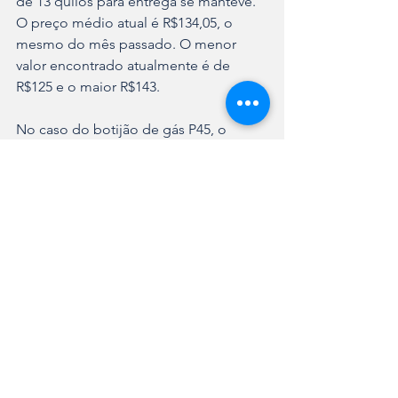
de 13 quilos para entrega se manteve. 
O preço médio atual é R$134,05, o 
mesmo do mês passado. O menor 
valor encontrado atualmente é de 
R$125 e o maior R$143.
No caso do botijão de gás P45, o 
preço médio atual para retirada no 
balcão é de R$475. Houve um aumento 
de 0,97% em comparação ao mês 
anterior. O preço médio do botijão de 
gás P45 para entrega está em R$491,13.
As duas pesquisas podem ser 
acessadas no site da Prefeitura de 
Joinville (
bit.ly/combustiveis25
 e 
bit.ly/gasdecozinha25
).