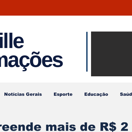
lle
Notíci
rmações
Joinvil
Regiã
Notícias Gerais
Esporte
Educação
Saúd
reende mais de R$ 2