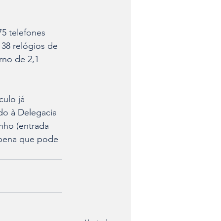
75 telefones 
 38 relógios de 
rno de 2,1 
ulo já 
do à Delegacia 
nho (entrada 
 pena que pode 