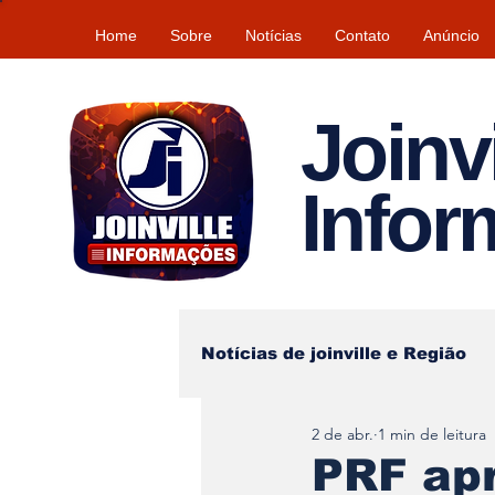
Home
Sobre
Notícias
Contato
Anúncio
Joinvi
Info
Notícias de joinville e Região
2 de abr.
1 min de leitura
Lazer
Tempo\clima
PRF ap