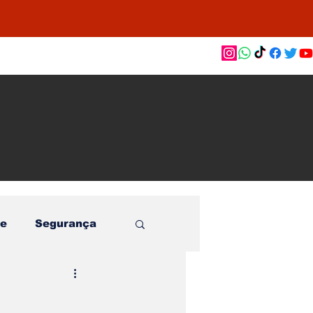
as de
le e
o
e
Segurança