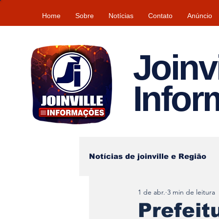
Home
Sobre
Notícias
Contato
Anúncio
Joinvi
Info
Notícias de joinville e Região
1 de abr.
3 min de leitura
Lazer
Tempo\clima
Prefeit