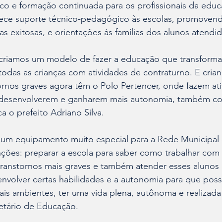
co e formação continuada para os profissionais da educ
nece suporte técnico-pedagógico às escolas, promovend
as exitosas, e orientações às famílias dos alunos atendi
 criamos um modelo de fazer a educação que transforma,
odas as crianças com atividades de contraturno. E cria
tornos graves agora têm o Polo Pertencer, onde fazem at
e desenvolverem e ganharem mais autonomia, também co
ca o prefeito Adriano Silva.
 um equipamento muito especial para a Rede Municipal 
ções: preparar a escola para saber como trabalhar com
transtornos mais graves e também atender esses alunos e
envolver certas habilidades e a autonomia para que pos
is ambientes, ter uma vida plena, autônoma e realizada”
retário de Educação.