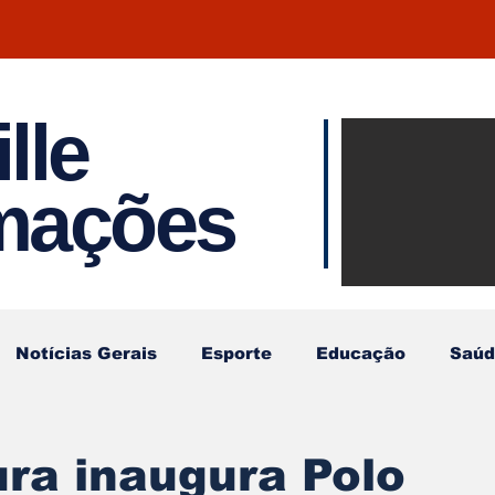
lle
Notíci
rmações
Joinvil
Regiã
Notícias Gerais
Esporte
Educação
Saúd
ura inaugura Polo