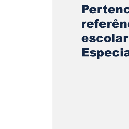
Perten
referên
escolar
Especia