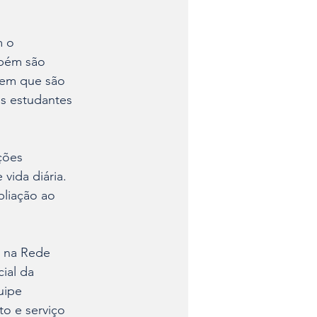
m o 
mbém são 
 em que são 
os estudantes 
ções 
vida diária. 
pliação ao 
s na Rede 
ial da 
uipe 
to e serviço 