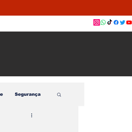
as de
le e
o
e
Segurança