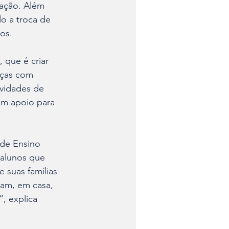
ação. Além 
o a troca de 
dos.
 que é criar 
nças com 
ividades de 
m apoio para 
de Ensino 
 alunos que 
 suas famílias 
sam, em casa, 
, explica 