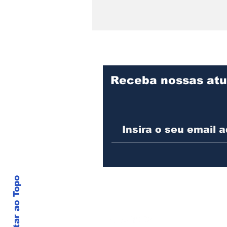
Receba nossas atu
Colisão entre dois
caminhões resulta em
morte na BR-101 em
Araquari
Voltar ao Topo