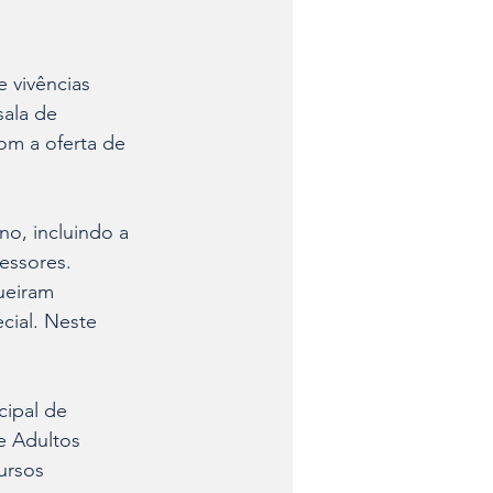
 vivências 
sala de 
om a oferta de 
o, incluindo a 
essores. 
ueiram 
cial. Neste 
ipal de 
e Adultos 
ursos 