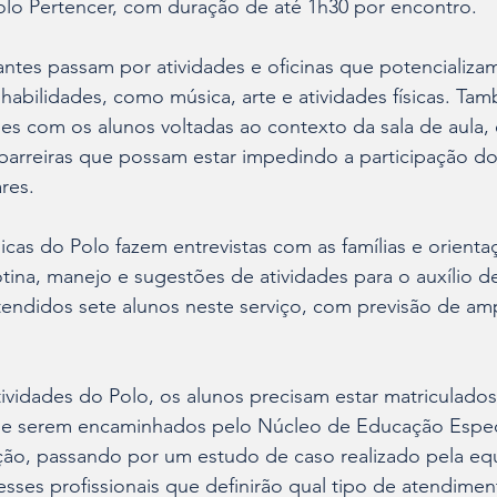
olo Pertencer, com duração de até 1h30 por encontro.
antes passam por atividades e oficinas que potencializa
abilidades, como música, arte e atividades físicas. Ta
ões com os alunos voltadas ao contexto da sala de aula,
 barreiras que possam estar impedindo a participação d
res.
cas do Polo fazem entrevistas com as famílias e orienta
tina, manejo e sugestões de atividades para o auxílio de 
endidos sete alunos neste serviço, com previsão de am
atividades do Polo, os alunos precisam estar matriculado
 e serem encaminhados pelo Núcleo de Educação Espec
ção, passando por um estudo de caso realizado pela eq
 esses profissionais que definirão qual tipo de atendimen