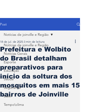
Post
Notícias de joinville e Região
18 de jul. de 2025
3 min de leitura
Notícias de joinville e Região
Prefeitura e Wolbito
Notícias Gerais
do Brasil detalham
Esporte
preparativos para
Educação
início da soltura dos
Saúde
mosquitos em mais 15
Segurança
bairros de Joinville
Lazer
Tempo\clima