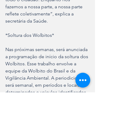
fazemos a nossa parte, a nossa parte 
reflete coletivamente”, explica a 
secretária da Saúde.
*Soltura dos Wolbitos*
Nas próximas semanas, será anunciada 
a programação de início da soltura dos 
Wolbitos. Esse trabalho envolve a 
equipe da Wolbito do Brasil e da 
Vigilância Ambiental. A periodicidade 
será semanal, em períodos e locais 
determinados e veículos identificados. 
Como não é possível diferenciar os 
mosquitos, medidas como uso de 
repelente, inseticida, telas de proteção 
e demais cuidados para evitar a 