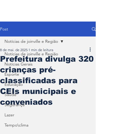
Post
Notícias de joinville e Região
8 de mai. de 2025
1 min de leitura
Notícias de joinville e Região
Prefeitura divulga 320
Notícias Gerais
crianças pré-
Esporte
classificadas para
Educação
CEIs municipais e
Saúde
conveniados
Segurança
Lazer
Tempo\clima