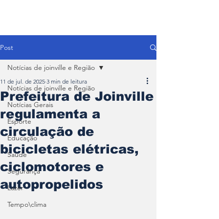
Post
Notícias de joinville e Região
11 de jul. de 2025
3 min de leitura
Notícias de joinville e Região
Prefeitura de Joinville
Notícias Gerais
regulamenta a
Esporte
circulação de
Educação
bicicletas elétricas,
Saúde
ciclomotores e
Segurança
autopropelidos
Lazer
Tempo\clima