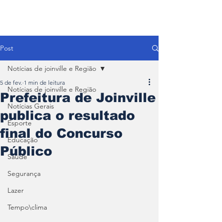
Post
Notícias de joinville e Região
5 de fev.
1 min de leitura
Notícias de joinville e Região
Prefeitura de Joinville
Notícias Gerais
publica o resultado
Esporte
final do Concurso
Educação
Público
Saúde
Segurança
Lazer
Tempo\clima