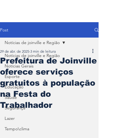
Post
Notícias de joinville e Região
29 de abr. de 2025
3 min de leitura
Notícias de joinville e Região
Prefeitura de Joinville
Notícias Gerais
oferece serviços
Esporte
gratuitos à população
Educação
na Festa do
Saúde
Trabalhador
Segurança
Lazer
Tempo\clima