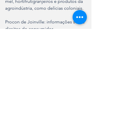
mel, hortifrutigranjeiros e produtos da 
agroindústria, como delícias coloniais.
Procon de Joinville: informações sobre 
direitos do consumidor.
Secretaria de Assistência Social: A 
equipe do Serviço Especializado em 
Abordagem Social (SEAS) estará 
presente com informações e 
distribuição do informativo sobre os 
serviços oferecidos pela Prefeitura de 
Joinville às pessoas em situação de rua.
Centro de Bem-Estar Animal: feira 
Adote um Amigo, com cães castrados, 
microchipados e vacinados. É 
necessário apresentar documentos de 
identificação pessoal (RG e CPF) e 