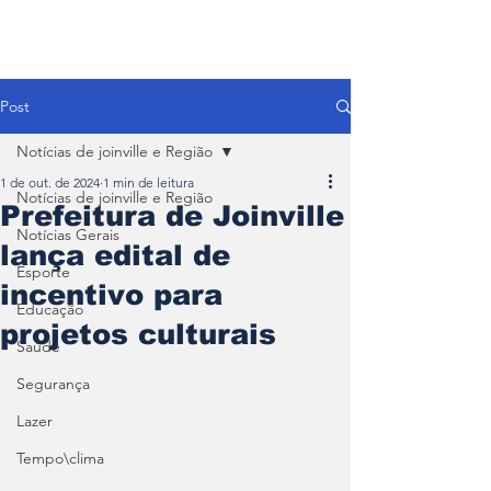
Post
Notícias de joinville e Região
1 de out. de 2024
1 min de leitura
Notícias de joinville e Região
Prefeitura de Joinville
Notícias Gerais
lança edital de
Esporte
incentivo para
Educação
projetos culturais
Saúde
Segurança
Lazer
Tempo\clima