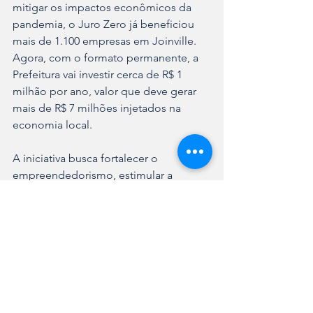
mitigar os impactos econômicos da 
pandemia, o Juro Zero já beneficiou 
mais de 1.100 empresas em Joinville. 
Agora, com o formato permanente, a 
Prefeitura vai investir cerca de R$ 1 
milhão por ano, valor que deve gerar 
mais de R$ 7 milhões injetados na 
economia local.
A iniciativa busca fortalecer o 
empreendedorismo, estimular a 
geração de empregos e garantir que 
recursos continuem circulando na 
cidade, incentivando novos negócios e 
impulsionando os já existentes.