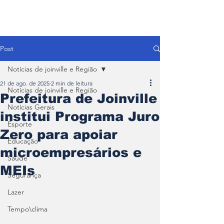
Post
Notícias de joinville e Região
21 de ago. de 2025
2 min de leitura
Notícias de joinville e Região
Prefeitura de Joinville
Notícias Gerais
institui Programa Juro
Esporte
Zero para apoiar
Educação
microempresários e
Saúde
MEIs
Segurança
Lazer
Tempo\clima