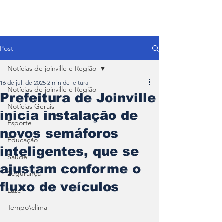
Post
Notícias de joinville e Região
16 de jul. de 2025
2 min de leitura
Notícias de joinville e Região
Prefeitura de Joinville
Notícias Gerais
inicia instalação de
Esporte
novos semáforos
Educação
inteligentes, que se
Saúde
ajustam conforme o
Segurança
fluxo de veículos
Lazer
Tempo\clima