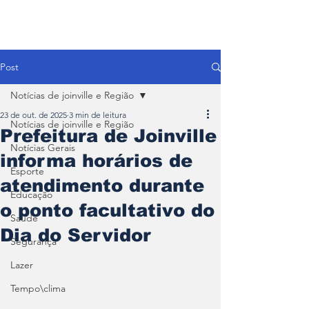
Post
Notícias de joinville e Região
23 de out. de 2025
3 min de leitura
Notícias de joinville e Região
Prefeitura de Joinville
Notícias Gerais
informa horários de
Esporte
atendimento durante
Educação
o ponto facultativo do
Saúde
Dia do Servidor
Segurança
Lazer
Tempo\clima