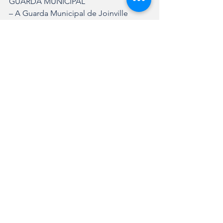
GUARDA MUNICIPAL
– A Guarda Municipal de Joinville 
trabalha normalmente. Em caso de 
emergência, podem ser acionados 
pelo 153.
PROCON
– Fechado.
AGENTES DE TRÂNSITO
– Operacional em horário normal, das 
6h às 23h59. Administrativo não terá 
atendimento.
CENTRAIS DE ATENDIMENTO AO 
TURISTA (CAT)
– Casa Krüger, Pórtico, Museu Nacional 
de Imigração e Colonização e Morro 
do Boa Vista (Mirante): fechadas na 