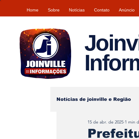
Home
Sobre
Notícias
Contato
Anúncio
Joinvi
Info
Notícias de joinville e Região
15 de abr. de 2025
1 min d
Lazer
Tempo\clima
Prefeit