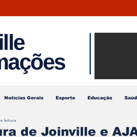
lle
Notíci
rmações
Joinvil
Regiã
Notícias Gerais
Esporte
Educação
Saúd
e leitura
ura de Joinville e AJ