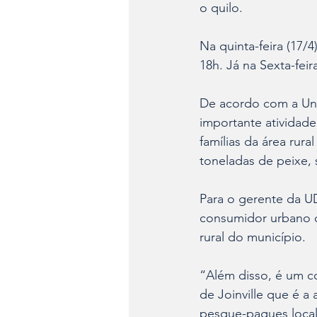
o quilo.
Na quinta-feira (17/
18h. Já na Sexta-feir
De acordo com a Uni
importante atividade
famílias da área rur
toneladas de peixe,
Para o gerente da U
consumidor urbano co
rural do município.
“Além disso, é um co
de Joinville que é a 
pesque-pagues locali