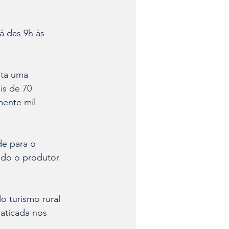
á das 9h às 
nta uma 
is de 70 
mente mil 
de para o 
ndo o produtor 
 turismo rural 
raticada nos 