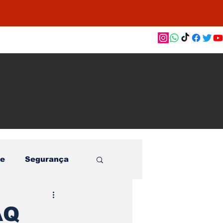
as de
le e
o
e
Segurança
AQ