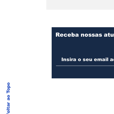
Receba nossas atu
Praça Cidade das Águas
divulga programação de
agosto com oficina para
pais e filhos, evento pet
e feijoada beneficente
Voltar ao Topo