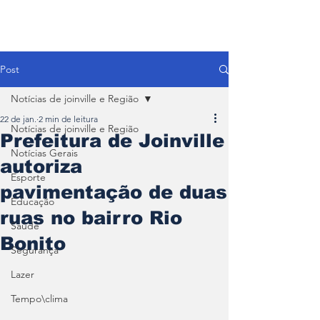
Post
Notícias de joinville e Região
22 de jan.
2 min de leitura
Notícias de joinville e Região
Prefeitura de Joinville
Notícias Gerais
autoriza
Esporte
pavimentação de duas
Educação
ruas no bairro Rio
Saúde
Bonito
Segurança
Lazer
Tempo\clima