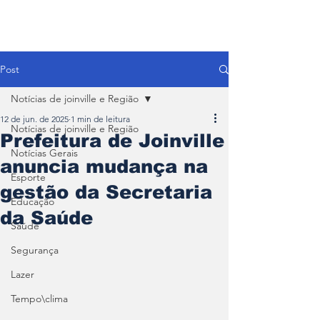
Post
Notícias de joinville e Região
12 de jun. de 2025
1 min de leitura
Notícias de joinville e Região
Prefeitura de Joinville
Notícias Gerais
anuncia mudança na
Esporte
gestão da Secretaria
Educação
da Saúde
Saúde
Segurança
Lazer
Tempo\clima