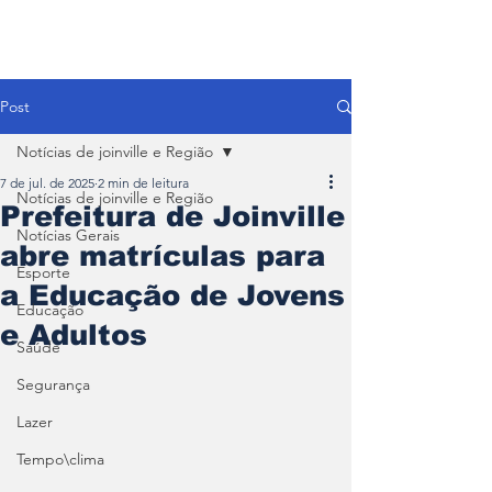
Post
Notícias de joinville e Região
7 de jul. de 2025
2 min de leitura
Notícias de joinville e Região
Prefeitura de Joinville
Notícias Gerais
abre matrículas para
Esporte
a Educação de Jovens
Educação
e Adultos
Saúde
Segurança
Lazer
Tempo\clima