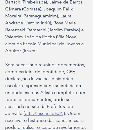
Bartsch (Pirabeiraba), Jaime de Barros 
Câmara (Comasa), Joaquim Félix 
Moreira (Paranaguamirim), Laura 
Andrade (Jardim Iririú), Rosa Maria 
Berezoski Demarchi (Jardim Paraíso) e 
Valentim João da Rocha (Vila Nova), 
além da Escola Municipal de Jovens e 
Adultos (Itaum).
Será necessário reunir os documentos, 
como carteira de identidade, CPF, 
declaração de vacinas e histórico 
escolar, e apresentar na secretaria da 
unidade escolar. A lista completa, com 
todos os documentos, pode ser 
acessada no site da Prefeitura de 
Joinville (
bit.ly/InscricaoEJA
 ). Quem 
não tiver o histórico das séries iniciais, 
poderá realizar o teste de nivelamento. 