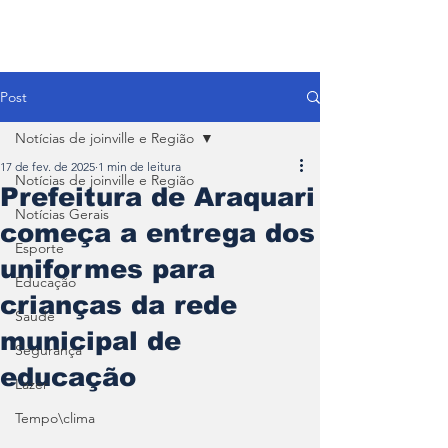
Post
Notícias de joinville e Região
17 de fev. de 2025
1 min de leitura
Notícias de joinville e Região
Prefeitura de Araquari
Notícias Gerais
começa a entrega dos
Esporte
uniformes para
Educação
crianças da rede
Saúde
municipal de
Segurança
educação
Lazer
Tempo\clima