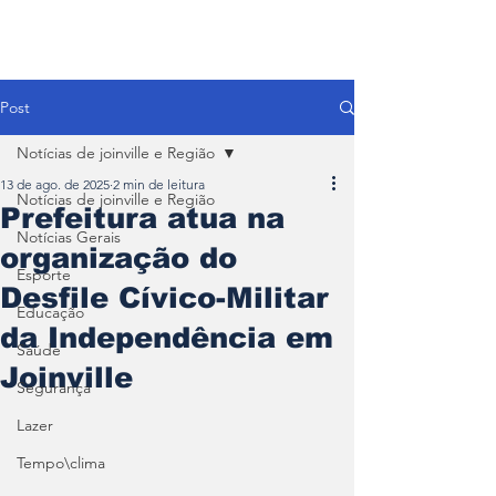
Post
Notícias de joinville e Região
13 de ago. de 2025
2 min de leitura
Notícias de joinville e Região
Prefeitura atua na
Notícias Gerais
organização do
Esporte
Desfile Cívico-Militar
Educação
da Independência em
Saúde
Joinville
Segurança
Lazer
Tempo\clima