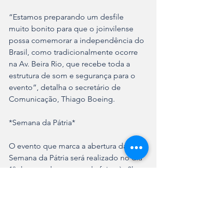
“Estamos preparando um desfile 
muito bonito para que o joinvilense 
possa comemorar a independência do 
Brasil, como tradicionalmente ocorre 
na Av. Beira Rio, que recebe toda a 
estrutura de som e segurança para o 
evento”, detalha o secretário de 
Comunicação, Thiago Boeing.
*Semana da Pátria*
O evento que marca a abertura da 
Semana da Pátria será realizado no dia 
1º de setembro, segunda-feira, às 8h, 
em frente a Prefeitura de Joinville, com 
a participação das Forças de 
Segurança, autoridades e 
representantes da Rede Municipal de 