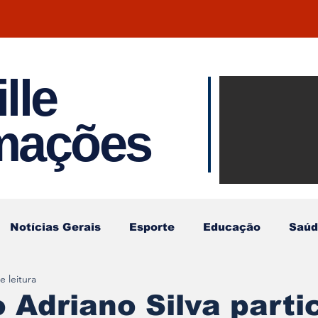
lle
Notíci
rmações
Joinvil
Regiã
Notícias Gerais
Esporte
Educação
Saúd
e leitura
o Adriano Silva parti