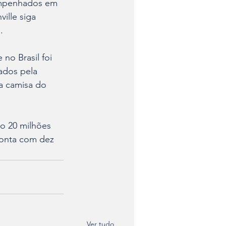
empenhados em 
ille siga 
.
no Brasil foi 
ados pela 
a camisa do 
o 20 milhões 
conta com dez 
Ver tudo