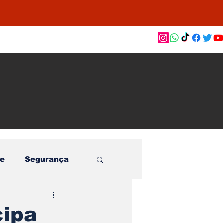
as de
le e
o
e
Segurança
cipa