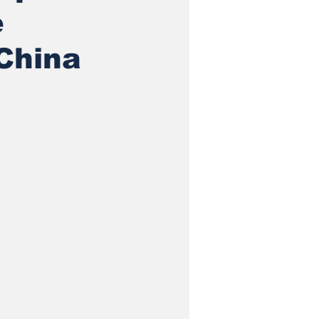
e
 China