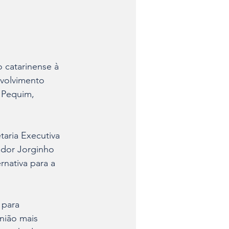
 catarinense à 
nvolvimento 
 Pequim, 
aria Executiva 
ador Jorginho 
rnativa para a 
 para 
nião mais 