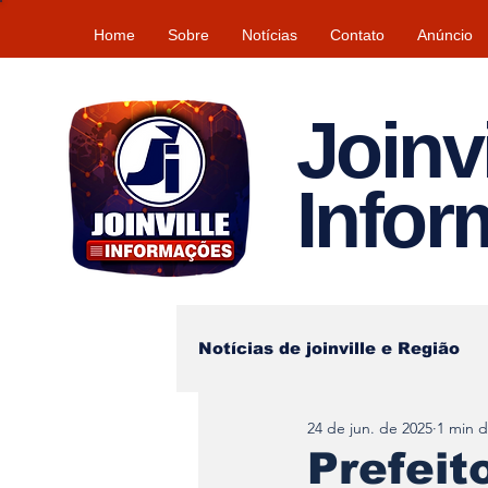
Home
Sobre
Notícias
Contato
Anúncio
Joinvi
Info
Notícias de joinville e Região
24 de jun. de 2025
1 min d
Lazer
Tempo\clima
Prefeit