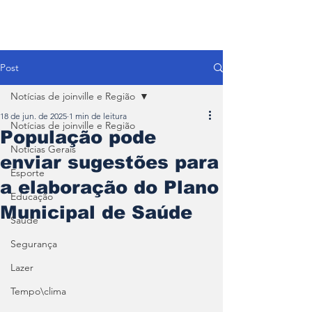
Post
Notícias de joinville e Região
18 de jun. de 2025
1 min de leitura
Notícias de joinville e Região
População pode
Notícias Gerais
enviar sugestões para
Esporte
a elaboração do Plano
Educação
Municipal de Saúde
Saúde
Segurança
Lazer
Tempo\clima