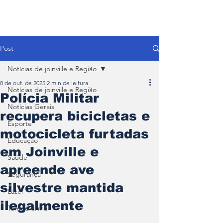
Post
Notícias de joinville e Região
8 de out. de 2025
2 min de leitura
Notícias de joinville e Região
Polícia Militar
Notícias Gerais
recupera bicicletas e
Esporte
motocicleta furtadas
Educação
em Joinville e
Saúde
apreende ave
Segurança
silvestre mantida
Lazer
ilegalmente
Tempo\clima