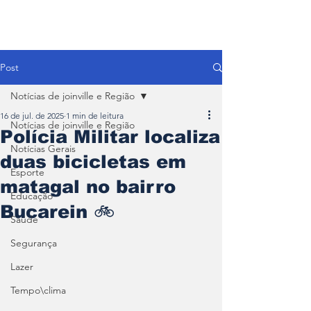
Post
Notícias de joinville e Região
16 de jul. de 2025
1 min de leitura
Notícias de joinville e Região
Polícia Militar localiza
Notícias Gerais
duas bicicletas em
Esporte
matagal no bairro
Educação
Bucarein 🚲
Saúde
Segurança
Lazer
Tempo\clima