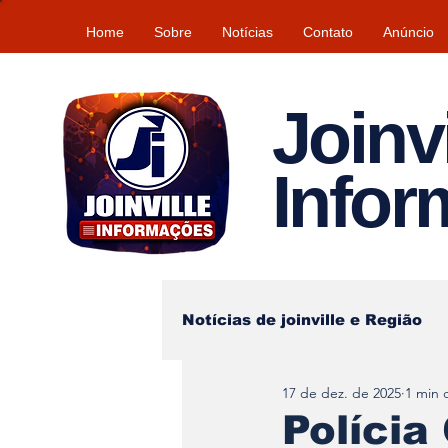
Home
Sobre
Notícias
Contato
Anúncio
Joinvi
Info
Notícias de joinville e Região
17 de dez. de 2025
1 min d
Lazer
Tempo\clima
Polícia