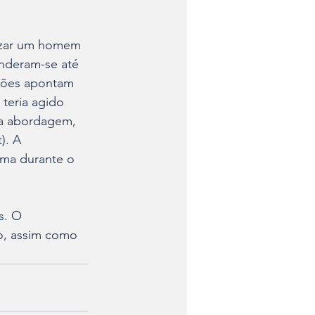
lizar um homem 
enderam-se até 
ações apontam 
teria agido 
 a abordagem, 
). A 
ima durante o 
s. O 
o, assim como 