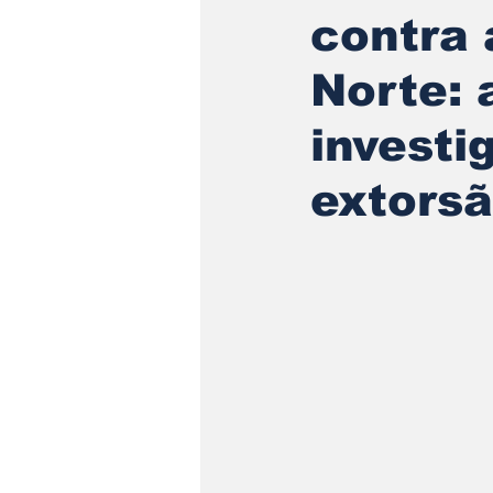
contra 
Norte: 
investi
extorsã