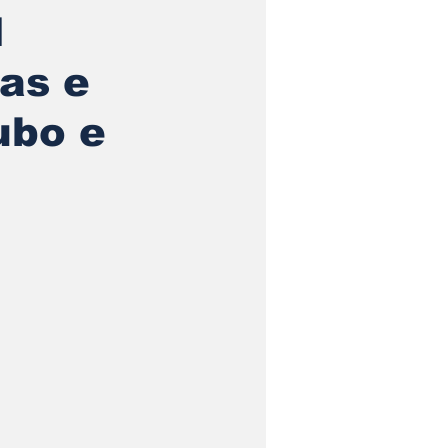
l
as e
ubo e