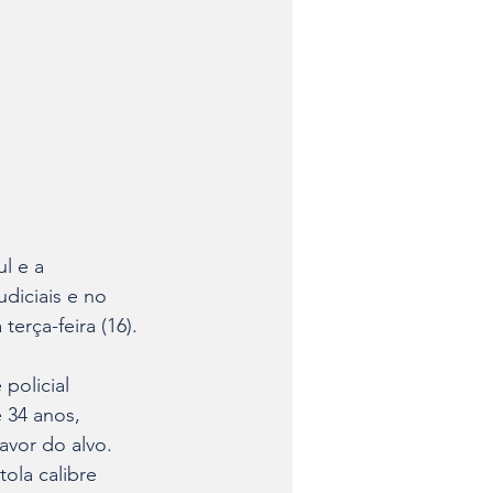
l e a 
iciais e no 
erça-feira (16).
policial 
34 anos, 
vor do alvo. 
ola calibre 