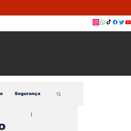
as de
le e
o
e
Segurança
o