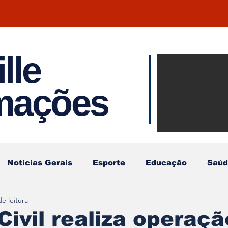
lle
Notíci
rmações
Joinvil
Regiã
Notícias Gerais
Esporte
Educação
Saúd
e leitura
 Civil realiza operaçã