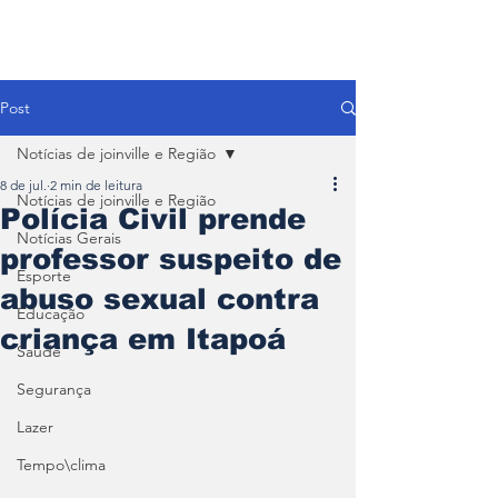
Post
Notícias de joinville e Região
8 de jul.
2 min de leitura
Notícias de joinville e Região
Polícia Civil prende
Notícias Gerais
professor suspeito de
Esporte
abuso sexual contra
Educação
criança em Itapoá
Saúde
Segurança
Lazer
Tempo\clima