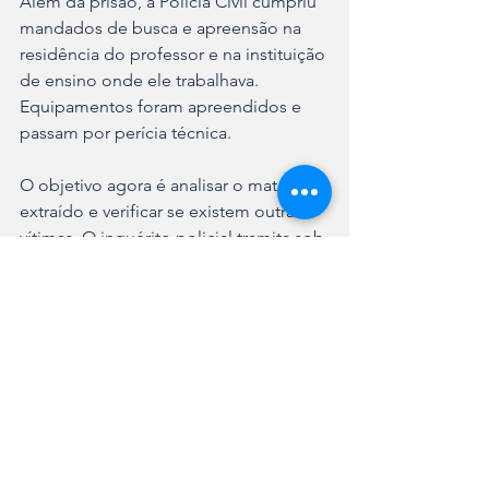
Além da prisão, a Polícia Civil cumpriu 
mandados de busca e apreensão na 
residência do professor e na instituição 
de ensino onde ele trabalhava. 
Equipamentos foram apreendidos e 
passam por perícia técnica.
O objetivo agora é analisar o material 
extraído e verificar se existem outras 
vítimas. O inquérito policial tramita sob 
sigilo para proteger a identidade da 
criança e deve ser concluído no prazo 
de 10 dias.
Ver tudo
Posts recentes