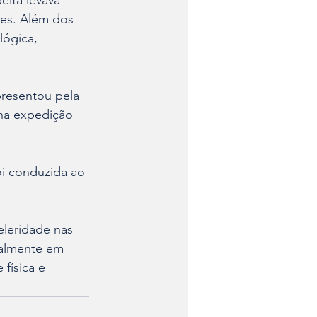
eita levava 
les. Além dos 
lógica, 
presentou pela 
 na expedição 
foi conduzida ao 
eleridade nas 
ialmente em 
física e 