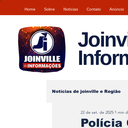
Home
Sobre
Notícias
Contato
Anúncio
Joinvi
Info
Notícias de joinville e Região
22 de set. de 2025
1 min d
Lazer
Tempo\clima
Polícia