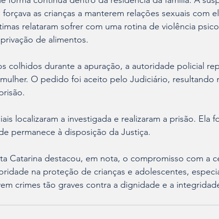
e forma contínua dentro da residência da família. A susp
 forçava as crianças a manterem relações sexuais com e
ítimas relataram sofrer com uma rotina de violência psico
privação de alimentos.
 colhidos durante a apuração, a autoridade policial re
 mulher. O pedido foi aceito pelo Judiciário, resultando
risão.
iais localizaram a investigada e realizaram a prisão. Ela 
nde permanece à disposição da Justiça.
anta Catarina destacou, em nota, o compromisso com a c
ioridade na proteção de crianças e adolescentes, espec
em crimes tão graves contra a dignidade e a integridade 