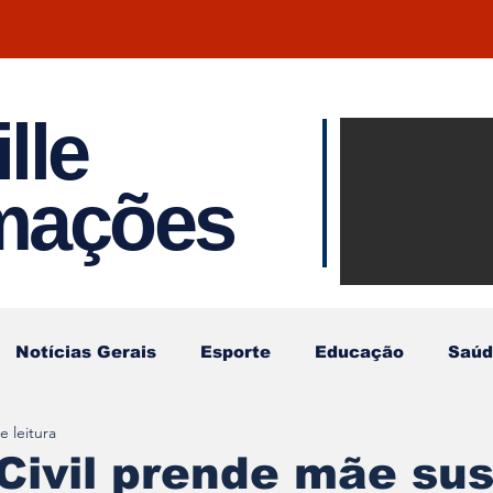
lle
Notíci
rmações
Joinvil
Regiã
Notícias Gerais
Esporte
Educação
Saúd
e leitura
 Civil prende mãe su