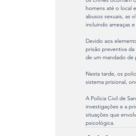
os crimes ocorriam d
homens até o local e
abusos sexuais, as v
incluindo ameaças e 
Devido aos elementos
prisão preventiva da
de um mandado de p
Nesta tarde, os polic
sistema prisional, o
A Polícia Civil de S
investigações e a pr
situações que envolv
psicológica.