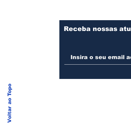
Receba nossas atu
Educação de Joinville
abre matrículas para a
Educação de Jovens e
Adultos (EJA) e para
qualificação
profissional em Inspetor
Voltar ao Topo
de Qualidade
© J