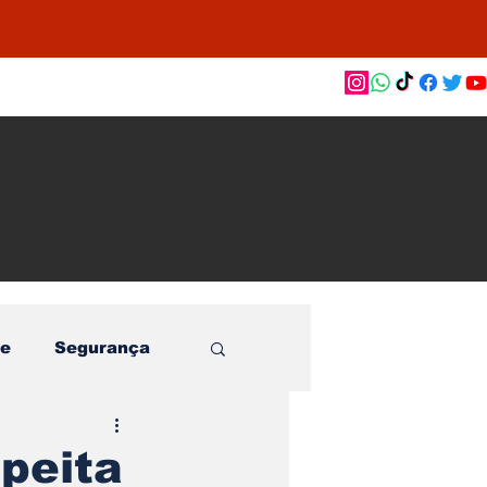
as de
le e
o
e
Segurança
speita