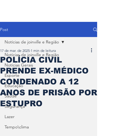
Post
Notícias de joinville e Região
17 de mar. de 2025
1 min de leitura
Notícias de joinville e Região
POLÍCIA CIVIL
Notícias Gerais
PRENDE EX-MÉDICO
Esporte
CONDENADO A 12
Educação
ANOS DE PRISÃO POR
Saúde
ESTUPRO
Segurança
Lazer
Tempo\clima