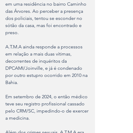
em uma residência no bairro Caminho 
das Árvores. Ao perceber a presença 
dos policiais, tentou se esconder no 
sótão da casa, mas foi encontrado e 
preso.
A.T.M.A ainda responde a processos 
em relação a mais duas vítimas, 
decorrentes de inquéritos da 
DPCAMI/Joinville, e já é condenado 
por outro estupro ocorrido em 2010 na 
Bahia.
Em setembro de 2024, o então médico 
teve seu registro profissional cassado 
pelo CRM/SC, impedindo-o de exercer 
a medicina.
Além dos crimes sexuais, A.T.M.A era 