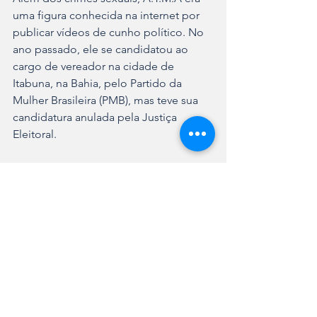
uma figura conhecida na internet por 
publicar vídeos de cunho político. No 
ano passado, ele se candidatou ao 
cargo de vereador na cidade de 
Itabuna, na Bahia, pelo Partido da 
Mulher Brasileira (PMB), mas teve sua 
candidatura anulada pela Justiça 
Eleitoral.
O ex-médico será transferido para 
Santa Catarina, onde iniciará o 
cumprimento da pena em regime 
fechado.
Ver tudo