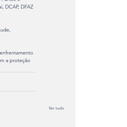
aí, DCAP, DFAZ 
aude, 
 enfrentamento 
om a proteção 
Ver tudo