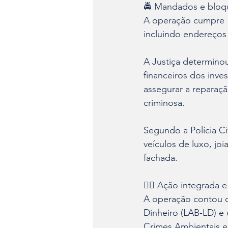
🚔 Mandados e bloqu
A operação cumpre 1
incluindo endereços 
A Justiça determino
financeiros dos inve
assegurar a reparaçã
criminosa.
Segundo a Polícia Civ
veículos de luxo, jo
fachada.
👮‍♀️ Ação integrada 
A operação contou c
Dinheiro (LAB-LD) e
Crimes Ambientais e