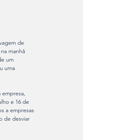
Lavagem de 
u na manhã 
 de um 
ou uma 
a empresa, 
lho e 16 de 
os a empresas 
o de desviar 