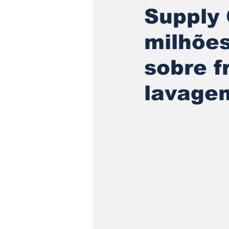
Supply 
milhõe
sobre f
lavagem