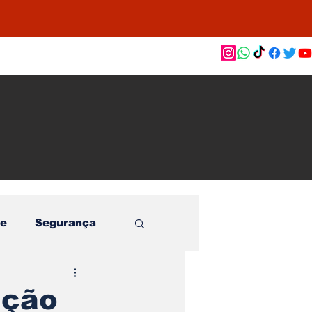
as de
le e
o
e
Segurança
ação