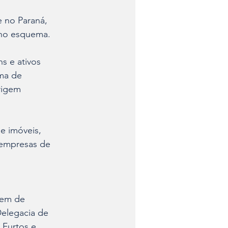
 no Paraná, 
o no esquema.
 e ativos 
ma de 
rigem 
e imóveis, 
 empresas de 
gem de 
elegacia de 
Furtos e 