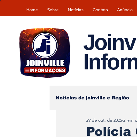
Home
Sobre
Notícias
Contato
Anúncio
Joinvi
Info
Notícias de joinville e Região
29 de out. de 2025
2 min d
Lazer
Tempo\clima
Polícia