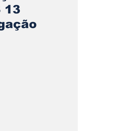
$ 13
igação