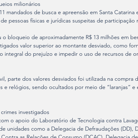
eios milionários
1 mandados de busca e apreensão em Santa Catarina e
de pessoas físicas e jurídicas suspeitas de participaçã
u o bloqueio de aproximadamente R$ 13 milhões em bens
stigados valor superior ao montante desviado, como for
o integral do prejuízo e impedir o uso de recursos de o
il, parte dos valores desviados foi utilizada na compra d
ias e relógios, sendo ocultados por meio de “laranjas” e
e crimes investigados
om o apoio do Laboratório de Tecnologia contra Lava
 de unidades como a Delegacia de Defraudações (DD), D
 Contra as Relações de Consumo (DCAC), Delegacia de 