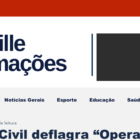
lle
Notíci
rmações
Joinvil
Regiã
Notícias Gerais
Esporte
Educação
Saúd
e leitura
 Civil deflagra “Oper