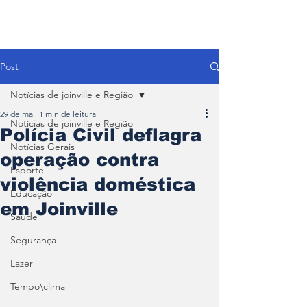
Post
Notícias de joinville e Região
29 de mai.
1 min de leitura
Notícias de joinville e Região
Polícia Civil deflagra
Notícias Gerais
operação contra
Esporte
violência doméstica
Educação
em Joinville
Saúde
Segurança
Lazer
Tempo\clima