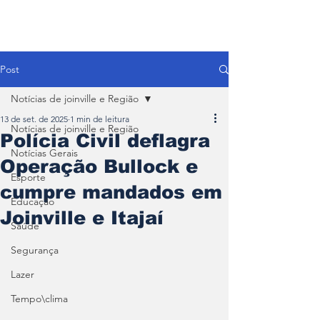
Post
Notícias de joinville e Região
13 de set. de 2025
1 min de leitura
Notícias de joinville e Região
Polícia Civil deflagra
Notícias Gerais
Operação Bullock e
Esporte
cumpre mandados em
Educação
Joinville e Itajaí
Saúde
Segurança
Lazer
Tempo\clima