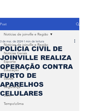
Post
Notícias de joinville e Região
3 de mai. de 2024
1 min de leitura
Notícias de joinville e Região
POLÍCIA CIVIL DE
Notícias Gerais
JOINVILLE REALIZA
Esporte
OPERAÇÃO CONTRA
Educação
FURTO DE
Saúde
APARELHOS
Segurança
CELULARES
Lazer
Tempo\clima