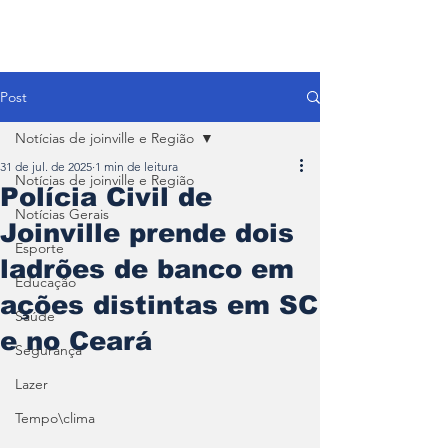
Post
Notícias de joinville e Região
31 de jul. de 2025
1 min de leitura
Notícias de joinville e Região
Polícia Civil de
Notícias Gerais
Joinville prende dois
Esporte
ladrões de banco em
Educação
ações distintas em SC
Saúde
e no Ceará
Segurança
Lazer
Tempo\clima