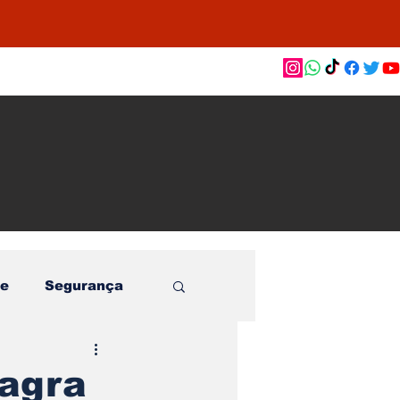
as de
le e
o
e
Segurança
lagra