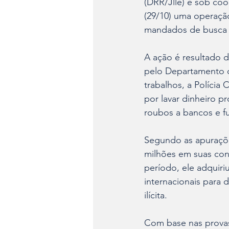
(DRR/Jlle) e sob coo
(29/10) uma operação
mandados de busca 
A ação é resultado d
pelo Departamento d
trabalhos, a Polícia
por lavar dinheiro p
roubos a bancos e fu
Segundo as apuraçõe
milhões em suas cont
período, ele adquiriu
internacionais para
ilícita.
Com base nas provas 