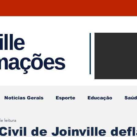
lle
Notíci
rmações
Joinvil
Regiã
Notícias Gerais
Esporte
Educação
Saúd
e leitura
Civil de Joinville def