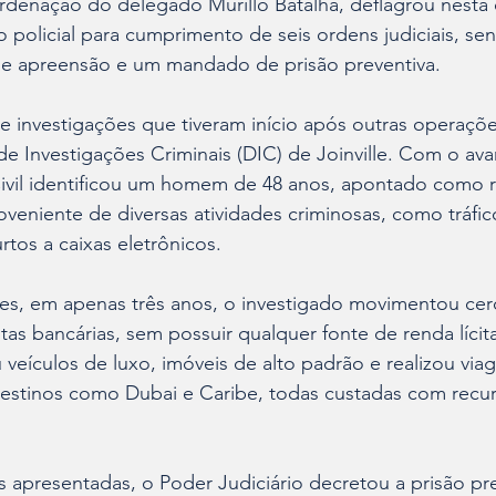
rdenação do delegado Murillo Batalha, deflagrou nesta q
 policial para cumprimento de seis ordens judiciais, se
e apreensão e um mandado de prisão preventiva.
e investigações que tiveram início após outras operaçõe
e Investigações Criminais (DIC) de Joinville. Com o av
 Civil identificou um homem de 48 anos, apontado como 
roveniente de diversas atividades criminosas, como tráfi
rtos a caixas eletrônicos.
s, em apenas três anos, o investigado movimentou cer
as bancárias, sem possuir qualquer fonte de renda lícit
 veículos de luxo, imóveis de alto padrão e realizou via
 destinos como Dubai e Caribe, todas custadas com recu
apresentadas, o Poder Judiciário decretou a prisão pre