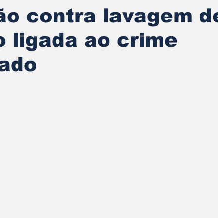
ão contra lavagem d
o ligada ao crime
zado