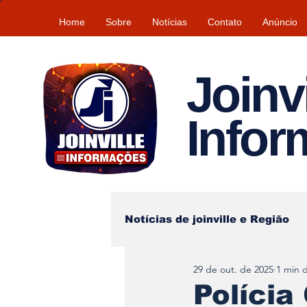
Home
Sobre
Notícias
Contato
Anúncio
Joinvi
Info
Notícias de joinville e Região
29 de out. de 2025
1 min d
Lazer
Tempo\clima
Polícia 