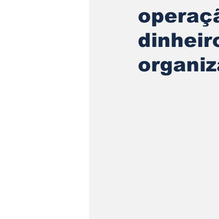
operaç
dinheir
organi