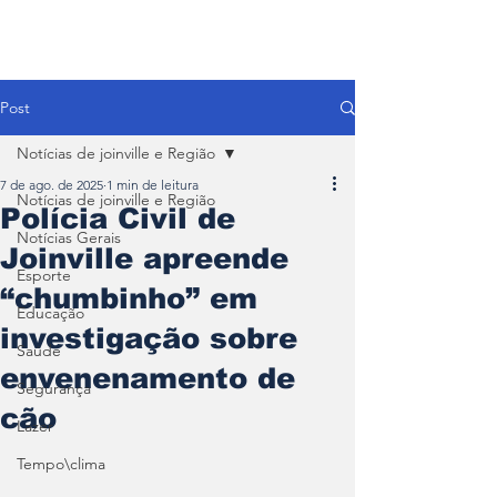
Post
Notícias de joinville e Região
7 de ago. de 2025
1 min de leitura
Notícias de joinville e Região
Polícia Civil de
Notícias Gerais
Joinville apreende
Esporte
“chumbinho” em
Educação
investigação sobre
Saúde
envenenamento de
Segurança
cão
Lazer
Tempo\clima