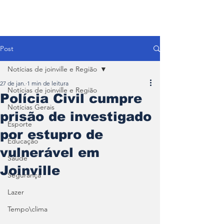
Post
Notícias de joinville e Região
27 de jan.
1 min de leitura
Notícias de joinville e Região
Polícia Civil cumpre
Notícias Gerais
prisão de investigado
Esporte
por estupro de
Educação
vulnerável em
Saúde
Joinville
Segurança
Lazer
Tempo\clima