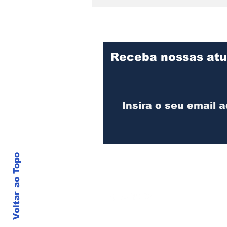
Receba nossas atu
Educação de Joinville
abre matrículas para a
Educação de Jovens e
Adultos (EJA) e para
qualificação
profissional em Inspetor
de Qualidade
Voltar ao Topo