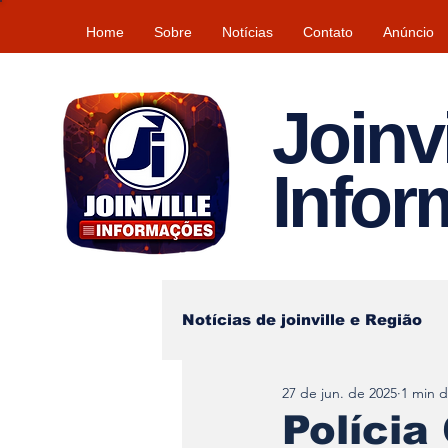
Home
Sobre
Notícias
Contato
Anúncio
Joinvi
Info
Notícias de joinville e Região
27 de jun. de 2025
1 min d
Lazer
Tempo\clima
Polícia