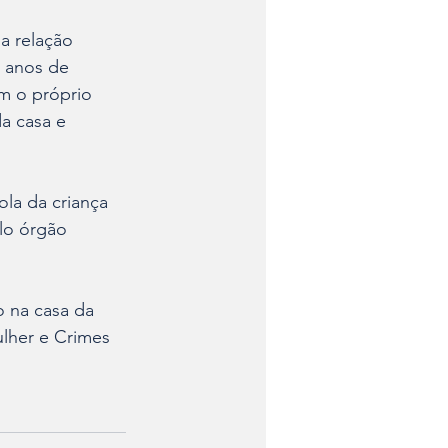
a relação 
 anos de 
m o próprio 
a casa e  
la da criança 
lo órgão 
o na casa da 
ulher e Crimes 