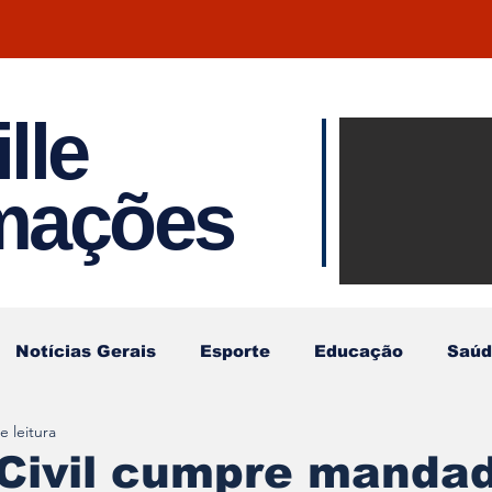
lle
Notíci
rmações
Joinvil
Regiã
Notícias Gerais
Esporte
Educação
Saúd
e leitura
 Civil cumpre manda