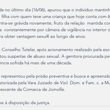
ada no último dia (16/06), apurou que o indivíduo mantinh
a filha com quem teve uma criança que hoje conta com 6
ntra-se grávida novamente, fruto da relação  mantida co
a  constantemente por câmera de vigilância no interior d
ra obter vantagem sexu4l ao longo de anos.  
 Conselho Tutelar, após acionamento realizado pela esco
tou suspeitas de abuso sexual. A genitora procurada pe
lência sofrida há mais de uma década.  
l representou pela prisão preventiva e busca e apreensã
autorizada pela Vara Juizado de Viol. Dom. e Fam. c. a M
lescente da Comarca de Joinville.
 à disposição da justiça.