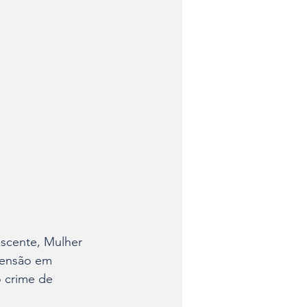
escente, Mulher 
eensão em 
 crime de 