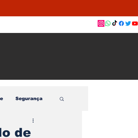
as de
le e
o
e
Segurança
do de