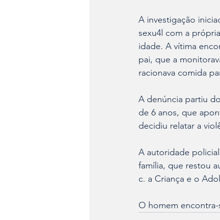
A investigação inici
sexu4l com a própri
idade. A vítima enco
pai, que a monitorav
racionava comida pa
A denúncia partiu do
de 6 anos, que apon
decidiu relatar a vio
A autoridade policia
família, que restou 
c. a Criança e o Ado
O homem encontra-se