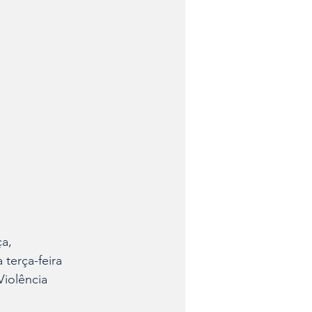
a, 
terça-feira 
iolência 