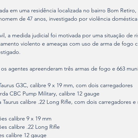
zada em uma residência localizada no bairro Bom Retiro, e
omem de 47 anos, investigado por violência doméstica e
il, a medida judicial foi motivada por uma situação de ri
amento violento e ameaças com uso de arma de fogo co
stigado.
a, os agentes apreenderam três armas de fogo e 663 mun
ola Taurus G3C, calibre 9 x 19 mm, com dois carregadores
ngarda CBC Pump Military, calibre 12 gauge
ina Taurus calibre .22 Long Rifle, com dois carregadores e
ções calibre 9 x 19 mm
ções calibre .22 Long Rifle
ões calibre 12 gauge