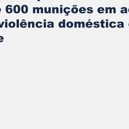
e 600 munições em 
violência doméstica
e