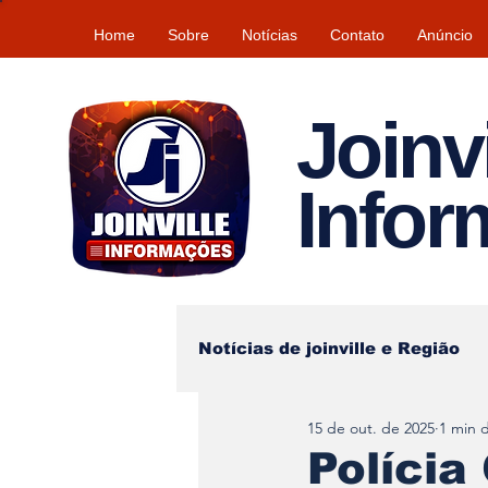
Home
Sobre
Notícias
Contato
Anúncio
Joinvi
Info
Notícias de joinville e Região
15 de out. de 2025
1 min d
Lazer
Tempo\clima
Polícia