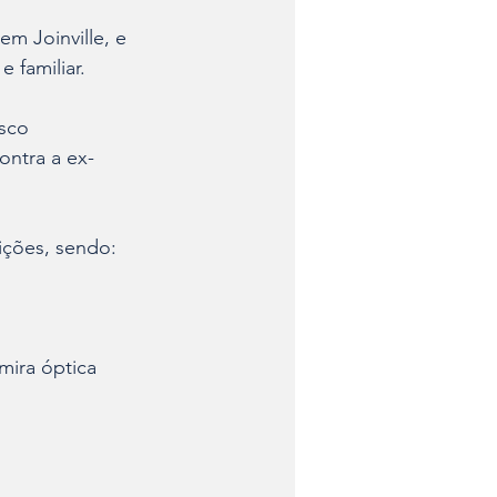
m Joinville, e 
 familiar. 
sco 
ntra a ex-
ições, sendo:
 mira óptica