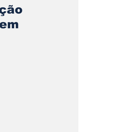
ação
 em