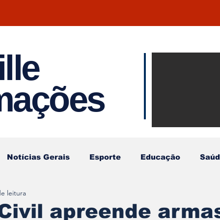
lle
Notíci
rmações
Joinvil
Regiã
Notícias Gerais
Esporte
Educação
Saúd
e leitura
 Civil apreende arma