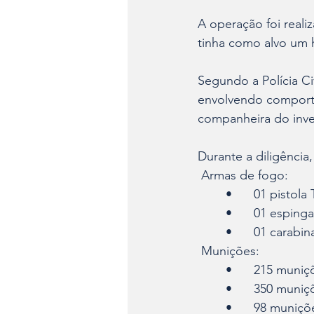
A operação foi reali
tinha como alvo um h
Segundo a Polícia Civ
envolvendo comport
companheira do inve
Durante a diligênci
 Armas de fogo:
	•	01 pist
	•	01 espi
	•	01 carab
 Munições:
	•	215 muni
	•	350 muni
	•	98 muniç