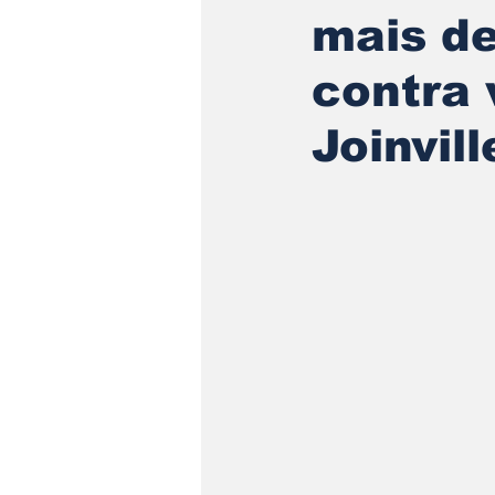
mais d
contra 
Joinvill