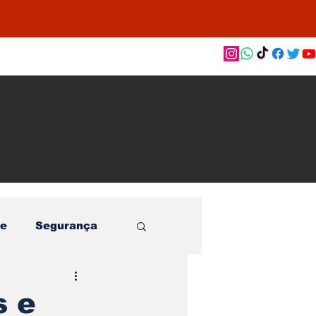
as de
le e
o
e
Segurança
s e