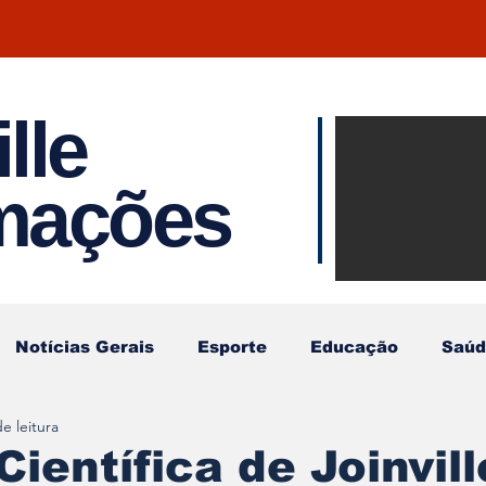
lle
Notíci
rmações
Joinvil
Regiã
Notícias Gerais
Esporte
Educação
Saúd
e leitura
Científica de Joinvill