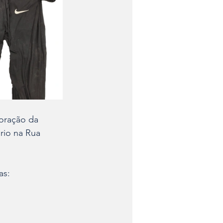
boração da 
rio na Rua 
as: