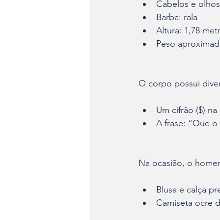
Cabelos e olhos
Barba: rala
Altura: 1,78 met
Peso aproximad
O corpo possui dive
Um cifrão ($) na
A frase: “Que o
Na ocasião, o homem
Blusa e calça p
Camiseta ocre d