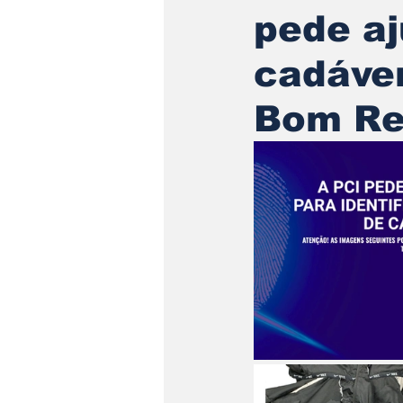
pede aj
cadáver
Bom Re