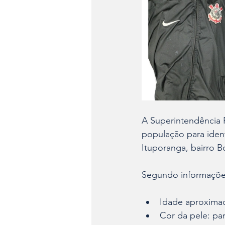
A Superintendência Re
população para ident
Ituporanga, bairro B
Segundo informações
Idade aproximad
Cor da pele: pa