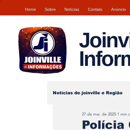
Home
Sobre
Notícias
Contato
Anúncio
Joinvi
Info
Notícias de joinville e Região
27 de mai. de 2025
1 min d
Lazer
Tempo\clima
Polícia 