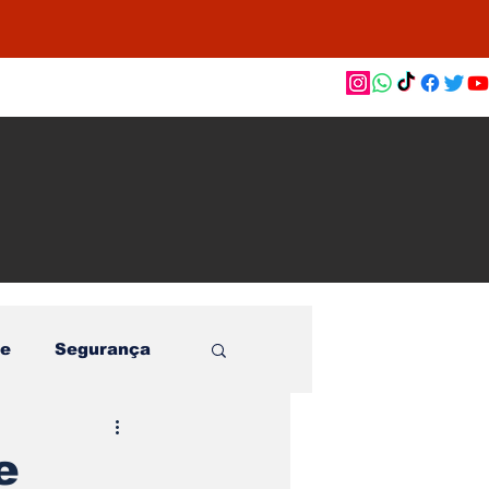
as de
le e
o
e
Segurança
e