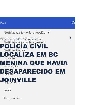
Post
Notícias de joinville e Região
19 de fev. de 2025
1 min de leitura
Notícias de joinville e Região
POLÍCIA CÍVIL
Notícias Gerais
LOCALIZA EM BC
Esporte
MENINA QUE HAVIA
Educação
DESAPARECIDO EM
Saúde
JOINVILLE
Segurança
Lazer
Tempo\clima